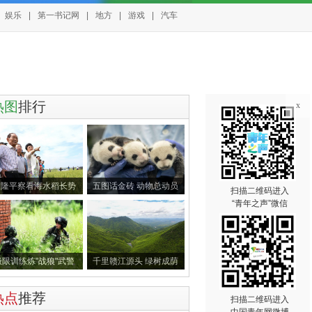
娱乐
|
第一书记网
|
地方
|
游戏
|
汽车
热图
排行
x
袁隆平察看海水稻长势
五图话金砖 动物总动员
扫描二维码进入
“青年之声”微信
极限训练炼"战狼"武警
千里赣江源头 绿树成荫
热点
推荐
扫描二维码进入