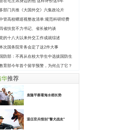
曾在毛主席身边的他 这样评价这5年
多部门共推《大国外交》六集政论片
中管高校晒巡视整改清单:规范科研经费
四省扶贫不力书记、省长被约谈
党的十八大以来外交工作成就综述
本次国务院常务会定了这2件大事
国防部：不再从在校大学生中选拔国防生
教育部今年首个留学预警，为何点了它？
精华
推荐
袁隆平察看海水稻长势
退伍官兵惜别"警犬战友"