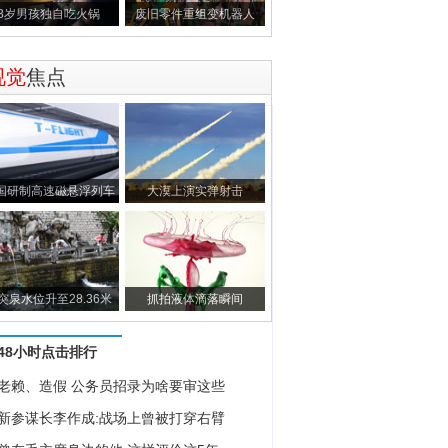
8岁男孩独自吃火锅
废旧零件重组变机器人
视觉
焦点
国研制高速磁悬浮列车
大漠上演实弹射击
突泉水位升至28.36米
抓拍液体滴落瞬间
48小时点击排行
老赖、造假 公务员招录为啥要审这些
新参谋长李作成:战场上曾被打穿右臂