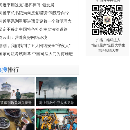
中国青年网微博
习近平用这支“指挥棒”引领发展
习近平总书记为何反复强调"问题导向"?
习近平系列重要讲话贯穿着一个鲜明理念
坚定不移走中国特色社会主义法治道路
刘云山：营造良好网络环境
扫描二维码进入
刚刚，我们找到了五大网络安全“守夜人”
"畅想星声"全国大学生
网络歌唱大赛
国家司法考试谢幕 中国司法大门为何难进
热搜
排行
女孩追到边关嫁兵哥哥
海上现数个巨大水龙卷