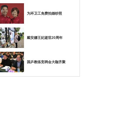
为环卫工免费拍婚纱照
戴安娜王妃逝世20周年
国乒教练竞聘会大咖齐聚