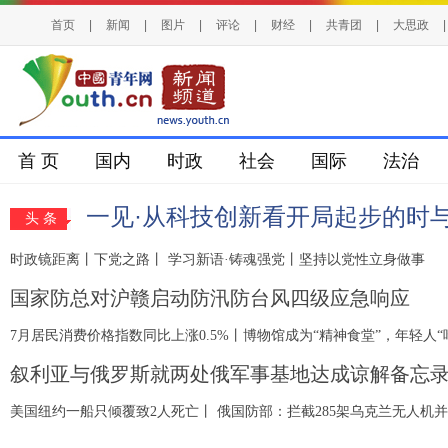
首页
|
新闻
|
图片
|
评论
|
财经
|
共青团
|
大思政
|
首 页
国内
时政
社会
国际
法治
一见·从科技创新看开局起步的时
头 条
时政镜距离丨下党之路
丨
学习新语·铸魂强党丨坚持以党性立身做事
国家防总对沪赣启动防汛防台风四级应急响应
7月居民消费价格指数同比上涨0.5%
丨
博物馆成为“精神食堂”，年轻人“
叙利亚与俄罗斯就两处俄军事基地达成谅解备忘
美国纽约一船只倾覆致2人死亡
丨
俄国防部：拦截285架乌克兰无人机