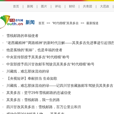
首页
|
新闻
|
图片
|
评论
|
财经
|
共青团
|
大思政
|
新闻
首页
>>
“时代楷模”其美多吉
>>
最新报道
雪线邮路的幸福使者
“老西藏精神”“两路精神”的新时代注解——其美多吉先进事迹引起强
他是孤独的“航标”，也是幸福的使者
中央宣传部授予其美多吉“时代楷模”称号
中宣部授予四川甘孜邮车驾驶员其美多吉“时代楷模”称号
川藏线，难忘那抹流动的绿
【央视短评】奉献担当 生命如歌
川藏线，难忘那抹流动的绿——记四川甘孜藏族邮车驾驶员其美多吉
其美多吉：坚守29年雪线邮路的忠诚信使
其美多吉：雪线邮路，我一生的路
四川甘孜其美多吉：雪线邮路，百万公里云和月