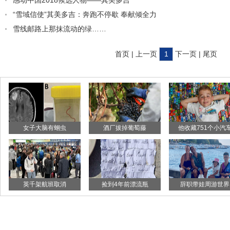
感动中国2018候选人物——其美多吉
“雪域信使”其美多吉：奔跑不停歇 奉献倾全力
雪线邮路上那抹流动的绿……
首页 | 上一页
1
下一页 | 尾页
女子大脑有蛔虫
酒厂拔掉葡萄藤
他收藏751个小汽
英千架航班取消
捡到4年前漂流瓶
辞职带娃周游世界