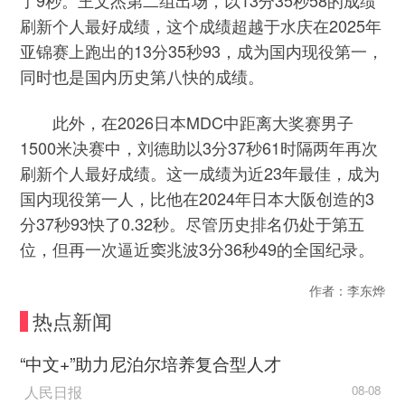
了9秒。王文杰第二组出场，以13分35秒58的成绩
刷新个人最好成绩，这个成绩超越于水庆在2025年
亚锦赛上跑出的13分35秒93，成为国内现役第一，
同时也是国内历史第八快的成绩。
此外，在2026日本MDC中距离大奖赛男子
1500米决赛中，刘德助以3分37秒61时隔两年再次
刷新个人最好成绩。这一成绩为近23年最佳，成为
国内现役第一人，比他在2024年日本大阪创造的3
分37秒93快了0.32秒。尽管历史排名仍处于第五
位，但再一次逼近窦兆波3分36秒49的全国纪录。
作者：李东烨
热点新闻
“中文+”助力尼泊尔培养复合型人才
人民日报
08-08