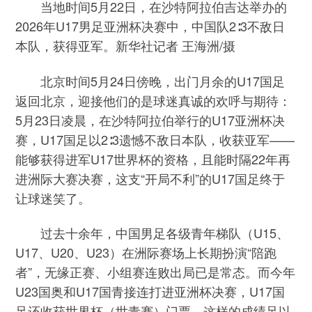
当地时间5月22日，在沙特阿拉伯吉达举办的
2026年U17男足亚洲杯决赛中，中国队2∶3不敌日
本队，获得亚军。新华社记者 王海洲/摄
北京时间5月24日傍晚，出门月余的U17国足
返回北京，迎接他们的是球迷真诚的欢呼与期待：
5月23日凌晨，在沙特阿拉伯举行的U17亚洲杯决
赛，U17国足以2∶3遗憾不敌日本队，收获亚军——
能够获得进军U17世界杯的资格，且能时隔22年再
进洲际大赛决赛，这支“开局不利”的U17国足终于
让球迷笑了。
过去十余年，中国男足各级青年梯队（U15、
U17、U20、U23）在洲际赛场上长期扮演“陪跑
者”，无缘正赛、小组赛连败出局已是常态。而今年
U23国奥和U17国青接连打进亚洲杯决赛，U17国
足还收获世界杯（世青赛）门票，这样的成绩足以