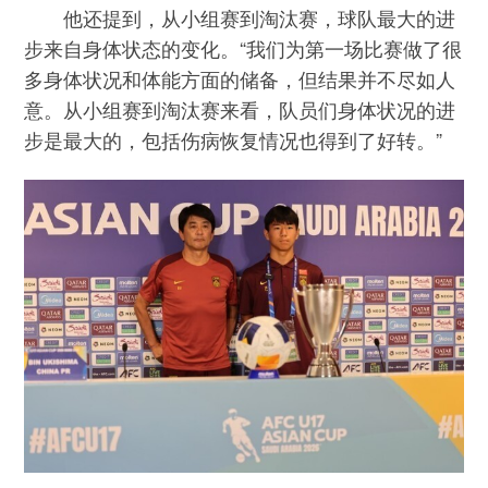
他还提到，从小组赛到淘汰赛，球队最大的进
步来自身体状态的变化。“我们为第一场比赛做了很
多身体状况和体能方面的储备，但结果并不尽如人
意。从小组赛到淘汰赛来看，队员们身体状况的进
步是最大的，包括伤病恢复情况也得到了好转。”