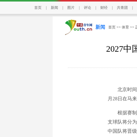
首页
|
新闻
|
图片
|
评论
|
财经
|
共青团
|
新闻
首页
>>
体育
>>
2027
北京时间5月
月28日在马
根据赛制，共
支球队将分为
中国队将晋级