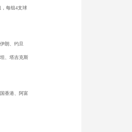
，每组4支球
伊朗、约旦
坦、塔吉克斯
国香港、阿富