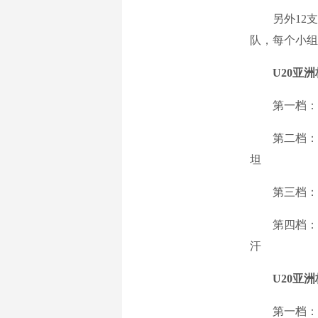
另外12支队
队，每个小组
U20亚
第一档：澳
第二档：卡
坦
第三档：阿
第四档：孟
汗
U20亚
第一档：中