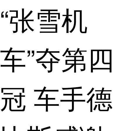
“张雪机
车”夺第四
冠 车手德