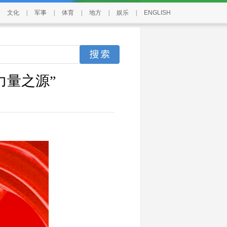
文化
|
军事
|
体育
|
地方
|
娱乐
|
ENGLISH
力量之源”