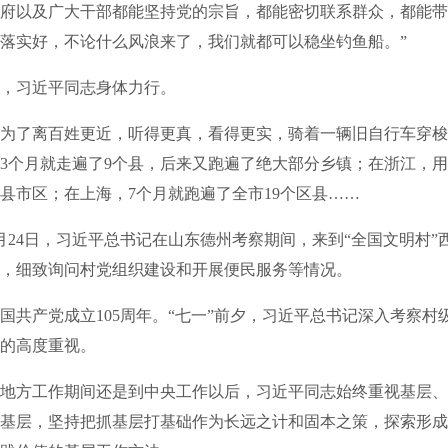
府以及广大干部都能坚持党的宗旨，都能密切联系群众，都能带
落实好，不论什么风浪来了，我们就都可以稳坐钓鱼船。”
习近平同志身体力行。
了离百姓更近，听得更真，看得更实，骑着一辆旧自行车穿梭
3个月就走遍了9个县，后来又跑遍了绝大部分乡镇；在浙江，
个县市区；在上海，7个月就跑遍了全市19个区县……
月24日，习近平总书记在山东德州考察期间，来到“全国文明村”
，细致询问村党组织建设和开展便民服务等情况。
产党成立105周年。“七一”前夕，习近平总书记深入考察村
的高度重视。
方工作期间还是到中央工作以后，习近平同志始终重视基层、
基层，坚持把抓基层打基础作为长远之计和固本之策，探索形成