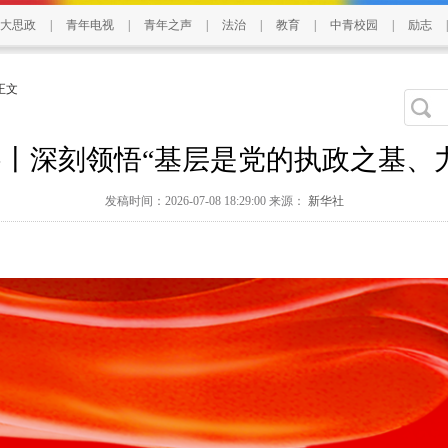
大思政
|
青年电视
|
青年之声
|
法治
|
教育
|
中青校园
|
励志
|
 正文
丨深刻领悟“基层是党的执政之基、
发稿时间：2026-07-08 18:29:00 来源：
新华社