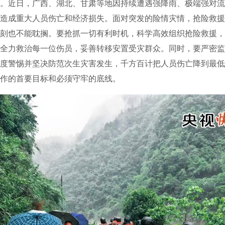
。近日，广西、湖北、甘肃等地因持续遭遇强降雨、极端强对流
造成重大人员伤亡和经济损失。面对突发的险情灾情，抢险救援
刻也不能耽搁。要抢抓一切有利时机，科学高效组织抢险救援，
全力救治每一位伤员，妥善转移安置受灾群众。同时，要严密监
度警惕并坚决防范次生灾害发生，千方百计把人员伤亡降到最低
作的首要目标和必须守牢的底线。