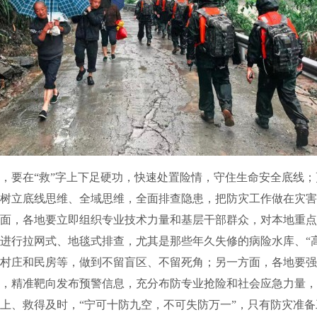
在“救”字上下足硬功，快速处置险情，守住生命安全底线；更
树立底线思维、全域思维，全面排查隐患，把防灾工作做在灾害
面，各地要立即组织专业技术力量和基层干部群众，对本地重点
进行拉网式、地毯式排查，尤其是那些年久失修的病险水库、“
村庄和民房等，做到不留盲区、不留死角；另一方面，各地要强
，精准靶向发布预警信息，充分布防专业抢险和社会应急力量，
上、救得及时，“宁可十防九空，不可失防万一”，只有防灾准