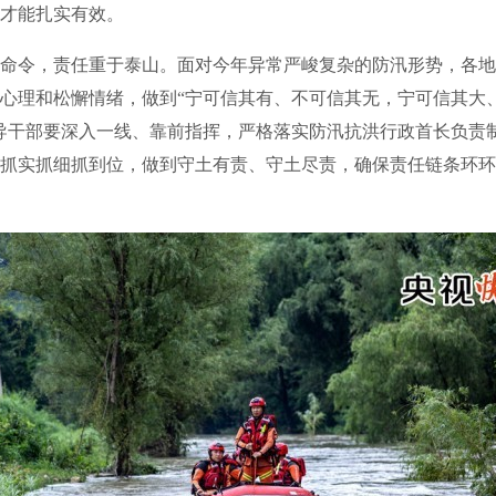
才能扎实有效。
令，责任重于泰山。面对今年异常严峻复杂的防汛形势，各地
心理和松懈情绪，做到“宁可信其有、不可信其无，宁可信其大
导干部要深入一线、靠前指挥，严格落实防汛抗洪行政首长负责
抓实抓细抓到位，做到守土有责、守土尽责，确保责任链条环环