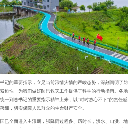
记的重要指示，立足当前汛情灾情的严峻态势，深刻阐明了防
紧迫性，为我们做好防汛救灾工作提供了科学的行动指南。各地
统一到总书记的重要指示精神上来，以“时时放心不下”的责任
落细，切实保障人民群众的生命财产安全。
已全面进入主汛期，强降雨过程多、历时长，洪水、山洪、地