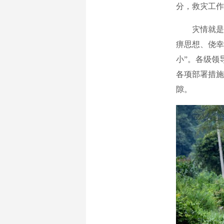
分，救灾工作
灾情就是命
痹思想、侥幸
小”。各级领
各项部署措施
隙。