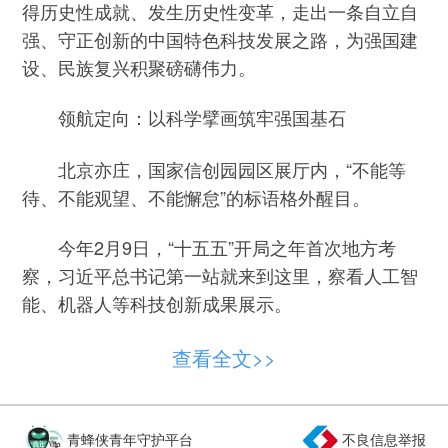
得历史性成就、发生历史性变革，走出一条自立自
强、守正创新的中国特色科技发展之路，为强国建
设、民族复兴积聚磅礴伟力。
领航定向：以科学擘画筑牢强国基石
北京亦庄，国家信创园园区展厅内，“不能等
待、不能观望、不能懈怠”的标语格外醒目。
今年2月9日，“十五五”开局之年首次地方考
察，习近平总书记第一站就来到这里，察看人工智
能、机器人等科技创新成果展示。
仅仅6年多时间，园区从这片创新热土上拔地
查看全文>>
而起，吸引操作系统、数据库、服务器、整机终
端、超级计算、网络安全服务、应用软件等领域的
千家企业入驻，形成了千帆竞发、百舸争流的蓬勃
青蜂侠青年守护平台
不良信息举报