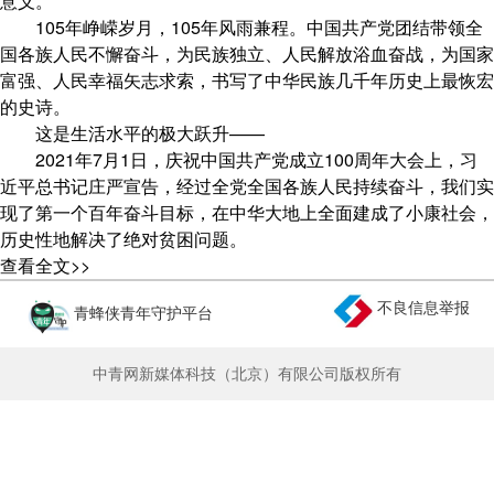
意义。
105年峥嵘岁月，105年风雨兼程。中国共产党团结带领全
国各族人民不懈奋斗，为民族独立、人民解放浴血奋战，为国家
富强、人民幸福矢志求索，书写了中华民族几千年历史上最恢宏
的史诗。
这是生活水平的极大跃升——
2021年7月1日，庆祝中国共产党成立100周年大会上，习
近平总书记庄严宣告，经过全党全国各族人民持续奋斗，我们实
现了第一个百年奋斗目标，在中华大地上全面建成了小康社会，
历史性地解决了绝对贫困问题。
“民亦劳止，汔可小康”的千古吟唱，穿越历史照进现实；全
查看全文>>
面小康的历史丰碑，矗立在民族复兴的征程上。
不良信息举报
青蜂侠青年守护平台
从“8亿人吃不饱”到“14亿多人要吃好”，居民平均预期寿命提
高到超过79岁，建成世界上规模最大的教育体系、社会保障体
系、医疗卫生体系……在中国共产党领导下，人民生活实现了从
中青网新媒体科技（北京）有限公司版权所有
温饱不足到总体小康、再到全面小康的历史性跨越，人民群众获
得感、幸福感、安全感显著增强。
柴米油盐、三餐四季，物阜民丰、万家灯火。“幼有所育、
学有所教、劳有所得、病有所医、老有所养、住有所居、弱有所