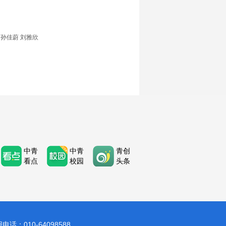
孙佳蔚 刘雅欣
中青
中青
青创
看点
校园
头条
：010-64098588