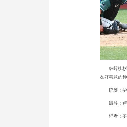
鼓岭柳杉正
友好善意的种
统筹：毕
编导：卢
记者：姜