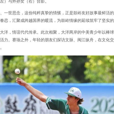
左）与外孙女（右）合影。
一世思念，这份纯粹真挚的情愫，正是鼓岭友好故事最鲜活的
眷恋，汇聚成跨越国界的暖流，为鼓岭情缘的延续筑牢了坚实的
洋，情谊代代传承。此次相聚，大洋两岸的中美青少年以棒球
活力。赛场之外，年轻的朋友们探访文脉、闽江纵舟，在文化交
。