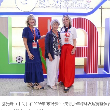
日，蒲光珠（中间）在2026年“鼓岭缘”中美青少年棒球友谊赛暨