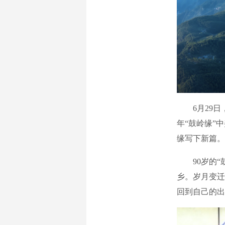
6月29日，
年“鼓岭缘”
缘写下新篇。
90岁的“鼓
乡。岁月变迁
回到自己的出