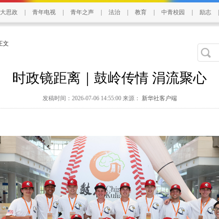
大思政
|
青年电视
|
青年之声
|
法治
|
教育
|
中青校园
|
励志
|
 正文
时政镜距离｜鼓岭传情 涓流聚心
发稿时间：2026-07-06 14:55:00 来源：
新华社客户端