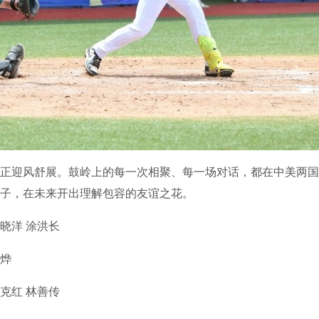
迎风舒展。鼓岭上的每一次相聚、每一场对话，都在中美两国
子，在未来开出理解包容的友谊之花。
晓洋 涂洪长
烨
克红 林善传