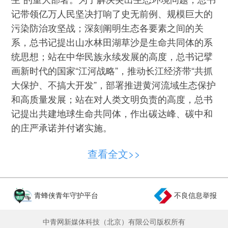
记带领亿万人民坚决打响了史无前例、规模巨大的
污染防治攻坚战；深刻阐明生态各要素之间的关
系，总书记提出山水林田湖草沙是生命共同体的系
统思想；站在中华民族永续发展的高度，总书记擘
画新时代的国家“江河战略”，推动长江经济带“共抓
大保护、不搞大开发”，部署推进黄河流域生态保护
和高质量发展；站在对人类文明负责的高度，总书
记提出共建地球生命共同体，作出碳达峰、碳中和
的庄严承诺并付诸实施。
查看全文>>
新时代以来，一系列法律制度护航美丽中国建
设，《关于加快推进生态文明建设的意见》和《生
态文明体制改革总体方案》两个纲领性文件出台，
构筑起生态文明体制改革的“四梁八柱”；河湖长
青蜂侠青年守护平台
不良信息举报
制、林长制、生态环境损害赔偿、生态环境保护督
中青网新媒体科技（北京）有限公司版权所有
察等制度逐步落地生效；生态环境领域制定修订多