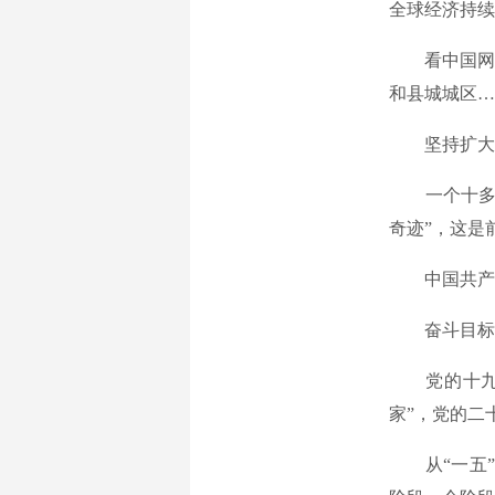
全球经济持续
看中国网，国
和县城城区…
坚持扩大内
一个十多亿
奇迹”，这是
中国共产党
奋斗目标引
党的十九届
家”，党的二
从“一五”到