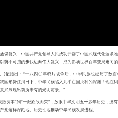
谋复兴，中国共产党领导人民成功开辟了中国式现代化这条唯
以势不可挡的步伐迈向伟大复兴，成为影响世界百年变局走向的
记指出：“一八四〇年鸦片战争后，中华民族也经历了数百
我国形势江河日下，中华民族陷入几乎亡国灭种的深渊！现在则
复兴展现出前所未有的光明前景。”
凋零”到“一派欣欣向荣”，放眼中华文明五千多年历史，没有
产党这样深刻地、历史性地推动中华民族发展进程。