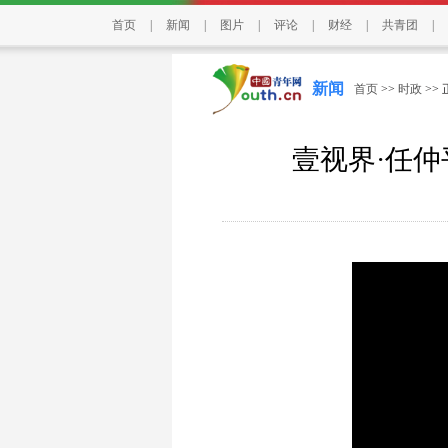
首页
|
新闻
|
图片
|
评论
|
财经
|
共青团
|
新闻
首页
>>
时政
>>
壹视界·任