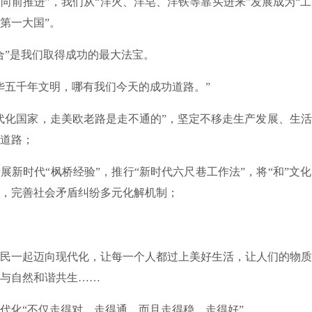
向前推进”，我们从“洋火、洋皂、洋铁等靠买进来”发展成为“
第一大国”。
”是我们取得成功的最大法宝。
五千年文明，哪有我们今天的成功道路。”
化国家，走美欧老路是走不通的”，坚定不移走生产发展、生活
道路；
时代“枫桥经验”，推行“新时代六尺巷工作法”，将“和”文
，完善社会矛盾纠纷多元化解机制；
一起迈向现代化，让每一个人都过上美好生活，让人们的物质
与自然和谐共生……
化“不仅走得对、走得通，而且走得稳、走得好”。