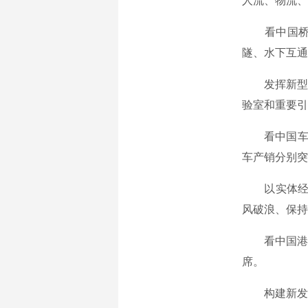
人流、物流、
看中国桥，“
隧、水下互通
发挥新型举
验室和重要引
看中国车，C
车产销分别突
以实体经济
风破浪、保持
看中国港，
席。
构建新发展