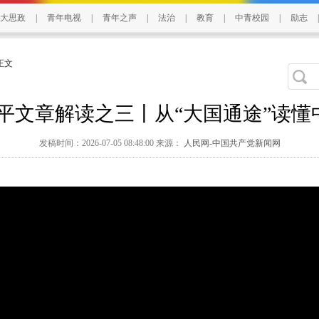
大思政
|
青年电视
|
青年之声
|
法治
|
教育
|
中青校园
|
励志
|
 正文
仲平文章解读之三丨从“大国通途”读懂
发稿时间：2026-07-05 08:48:00 来源：
人民网-中国共产党新闻网