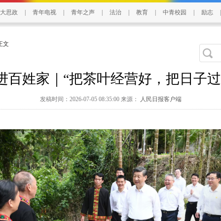
大思政
|
青年电视
|
青年之声
|
法治
|
教育
|
中青校园
|
励志
|
 正文
进百姓家｜“把茶叶经营好，把日子过
发稿时间：2026-07-05 08:35:00 来源：
人民日报客户端