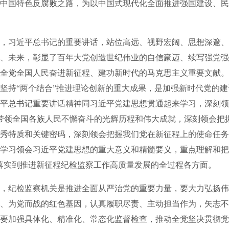
中国特色反腐败之路，为以中国式现代化全面推进强国建设、民
习近平总书记的重要讲话，站位高远、视野宏阔、思想深邃、
、未来，彰显了百年大党创造世纪伟业的自信豪迈、续写强党强
全党全国人民奋进新征程、建功新时代的马克思主义重要文献。
坚持“两个结合”推进理论创新的重大成果，是加强新时代党的
平总书记重要讲话精神同习近平党建思想贯通起来学习，深刻领
结带领全国各族人民不懈奋斗的光辉历程和伟大成就，深刻领会把
秀特质和关键密码，深刻领会把握我们党在新征程上的使命任务
学习领会习近平党建思想的重大意义和精髓要义，重点理解和把
落实到推进新征程纪检监察工作高质量发展的全过程各方面。
纪检监察机关是推进全面从严治党的重要力量，要大力弘扬伟
、为党而战的红色基因，认真履职尽责、主动担当作为，矢志不
要加强具体化、精准化、常态化监督检查，推动全党坚决贯彻党