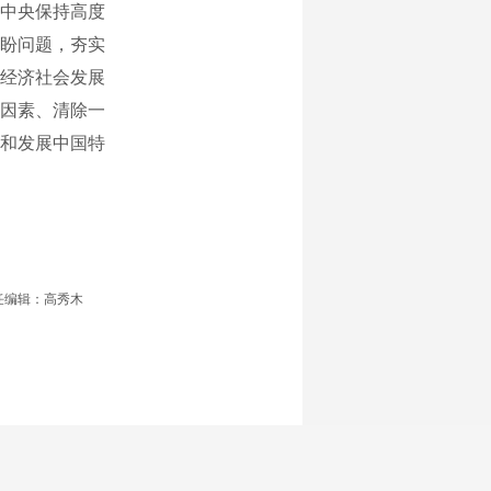
中央保持高度
盼问题，夯实
经济社会发展
因素、清除一
和发展中国特
任编辑：高秀木