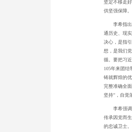
坚定不移走好
供坚强保障。
李希指出，
通历史、现实
决心，是指引
想，是我们党
循。要把习近
105年来团
铸就辉煌的优
完整准确全面
坚持”，自觉
李希强调，
传承因党而生
的忠诚卫士。