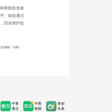
和帮助投资者
平。鼓励通过
，切实维护投
责任编辑：张毅
中青
中青
青创
看点
校园
头条