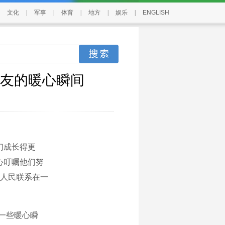
文化
|
军事
|
体育
|
地方
|
娱乐
|
ENGLISH
朋友的暖心瞬间
们成长得更
心叮嘱他们努
人民联系在一
一些暖心瞬