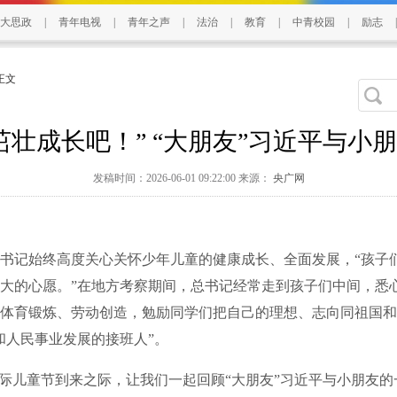
大思政
|
青年电视
|
青年之声
|
法治
|
教育
|
中青校园
|
励志
|
 正文
茁壮成长吧！” “大朋友”习近平与小
发稿时间：2026-06-01 09:22:00 来源：
央广网
记始终高度关心关怀少年儿童的健康成长、全面发展，“孩子
大的心愿。”在地方考察期间，总书记经常走到孩子们中间，悉
体育锻炼、劳动创造，勉励同学们把自己的理想、志向同祖国和
和人民事业发展的接班人”。
儿童节到来之际，让我们一起回顾“大朋友”习近平与小朋友的