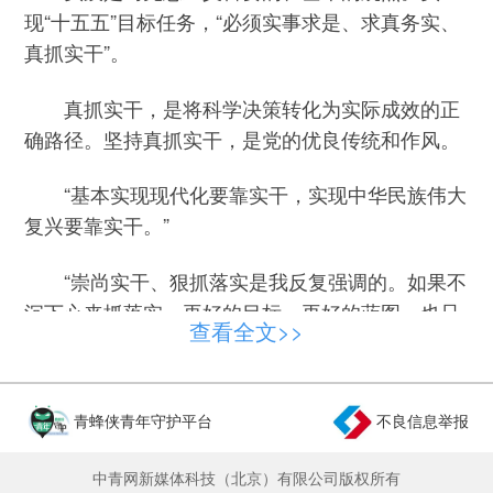
现“十五五”目标任务，“必须实事求是、求真务实、
真抓实干”。
真抓实干，是将科学决策转化为实际成效的正
确路径。坚持真抓实干，是党的优良传统和作风。
“基本实现现代化要靠实干，实现中华民族伟大
复兴要靠实干。”
“崇尚实干、狠抓落实是我反复强调的。如果不
沉下心来抓落实，再好的目标，再好的蓝图，也只
查看全文>>
是镜中花、水中月。”
“干部干事创业要树立正确政绩观，有功成不必
青蜂侠青年守护平台
不良信息举报
在我的精神境界、功成必定有我的历史担当，发扬
钉钉子精神，脚踏实地干。”
中青网新媒体科技（北京）有限公司版权所有