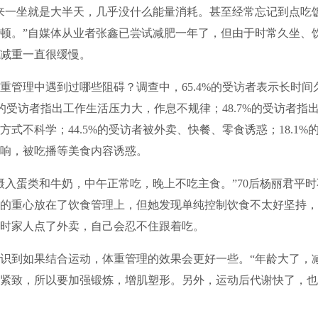
一坐就是大半天，几乎没什么能量消耗。甚至经常忘记到点吃
顿。”自媒体从业者张鑫已尝试减肥一年了，但由于时常久坐、
减重一直很缓慢。
理中遇到过哪些阻碍？调查中，65.4%的受访者表示长时间
2%的受访者指出工作生活压力大，作息不规律；48.7%的受访者指
方式不科学；44.5%的受访者被外卖、快餐、零食诱惑；18.1%
响，被吃播等美食内容诱惑。
蛋类和牛奶，中午正常吃，晚上不吃主食。”70后杨丽君平时
的重心放在了饮食管理上，但她发现单纯控制饮食不太好坚持，
时家人点了外卖，自己会忍不住跟着吃。
到如果结合运动，体重管理的效果会更好一些。“年龄大了，
紧致，所以要加强锻炼，增肌塑形。另外，运动后代谢快了，也