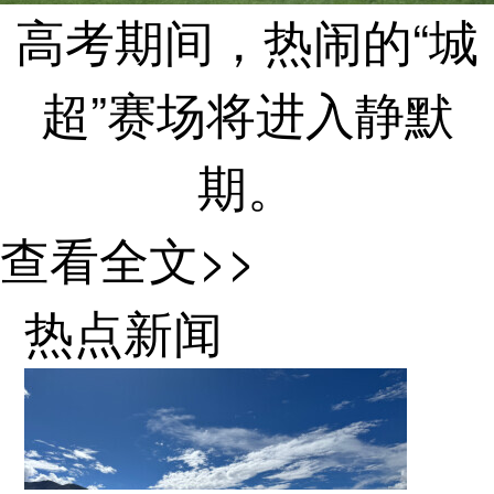
高考期间，热闹的“城
超”赛场将进入静默
期。
2026赛季，“苏
查看全文>>
超”常规赛阶段的78场
热点新闻
比赛集中在周六进
行，但6月6日“跳空”，