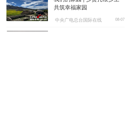
惦记着19岁时在故乡乌法市咏春拳馆里喝到的那一
共筑幸福家园
口中国红茶。凭着这份牵挂，她干脆告别家乡，开
中央广电总台国际在线
08-07
启了和中国茶打交道的日子。
外国游客从观众变玩家
茶，人在草木间，是最具中国风味的饮料。中
国茶文化，包含茶品、茶礼、茶道、茶艺、茶俗等
组成部分，雅俗共赏、融入生活。安徽茶叶更是底
中国新闻网
08-07
蕴深厚，茶叶品种数不胜数，更有黄山毛峰、太平
猴魁、六安瓜片、祁门红茶等名茶。
日本广岛民众举行游行 反对
政府危险行径
文化的底色，也为茶学研究增添了独特的吸引
力。作为国内茶学教育的重要阵地之一，安徽农业
央视新闻客户端
08-07
大学“以文化人、以茶育人”，策划了“一带一路”茶文
立秋：太行椒红
化体验活动，面向留学生传播中华茶道，让茶香走
出校园走向全球。
山西新闻网
08-07