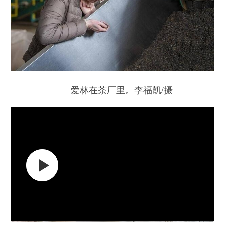
爱林在茶厂里。李福凯/摄