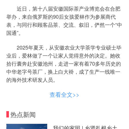
近日，第十八届安徽国际茶产业博览会在合肥
举办，来自俄罗斯的90后女孩爱林作为参展商代
表，与同行和顾客品茶、交流、叙旧，俨然一个“中
国通”。
2025年夏天，从安徽农业大学茶学专业硕士毕
业后，爱林做了一个让家人觉得意外的决定。她收
拾行囊奔赴安徽池州，走进一家有着70多年历史的
中华老字号茶厂，换上白大褂，成了生产一线唯一
的海外技术研发人员。
查看全文>>
跨越万里的职业选择，在外人眼里颇有几分传
奇色彩。但对爱林来说，去基层茶厂上班，是一个
茶学硕士最纯粹的专业奔赴——因为这里有中国红
热点新闻
茶的工艺与历史。来中国之前，爱林曾在俄罗斯担
任历史老师，也卖过茶叶。可不管做什么，心里总
我们的家园 | 乡贤扎根乡土