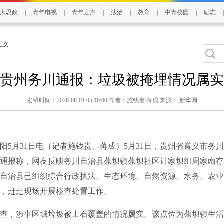
大思政
|
青年电视
|
青年之声
|
法治
|
教育
|
中青校园
|
励志
|
 正文
贵州务川通报：垃圾被掩埋情况属实
发稿时间：2026-06-01 05:16:00 作者：施钱贵 蒋成 来源：
新华网
月31日电（记者施钱贵、蒋成）5月31日，贵州省遵义市务
通报称，网友反映务川自治县蕉坝镇蕉坝社区计家坝组周家凼存
自治县已组织综合行政执法、生态环境、自然资源、水务、农业
，赶赴现场开展核查处置工作。
，涉事区域垃圾被土石覆盖的情况属实。该点位为蕉坝镇生活