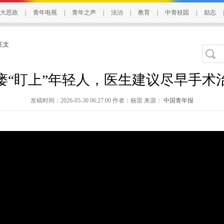
大思政
|
青年电视
|
青年之声
|
法治
|
教育
|
中青校园
|
励志
|
 正文
瘘“盯上”年轻人，医生建议尽早手术
发稿时间：2026-05-30 06:27:00 作者：杨雷 来源：
中国青年报