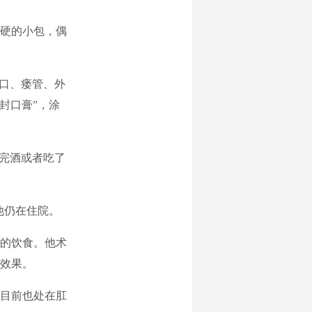
硬的小包，偶
口、瘘管、外
封口膏”，涂
完酒或者吃了
他仍在住院。
的饮食。他术
效果。
目前也处在肛