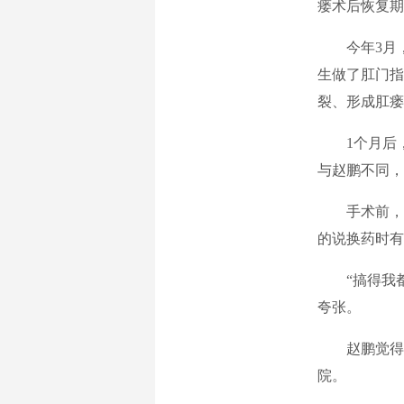
瘘术后恢复期
今年3月，
生做了肛门指
裂、形成肛瘘
1个月后，王
与赵鹏不同，
手术前，王
的说换药时有
“搞得我都
夸张。
赵鹏觉得，
院。