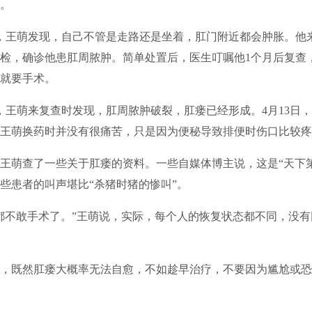
。
王萌发现，自己不管是走路还是坐着，肛门附近都会肿胀。他
检，确诊他患肛周脓肿。简单处置后，医生叮嘱他1个月后复查
就要手术。
萌来复查时发现，肛周脓肿破裂，肛瘘已经形成。4月13日，
王萌换药时并没有很痛苦，只是因为便秘导致排便时伤口比较疼
萌查了一些关于肛瘘的资料。一些自媒体博主说，这是“天下第
些患者的叫声堪比“杀猪时猪的惨叫”。
不敢手术了。”王萌说，实际，每个人的恢复状态都不同，没有
既然肛瘘大概率无法自愈，不如趁早治疗，不要因为尴尬或恐