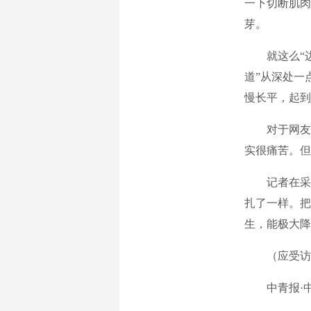
一下切断肌肉
芽。
就这么“边
道”从深处一
慢长平，起到
对于网友口
实很痛苦。但
记者在采访
扎了一样。把
生，能极大降
（应受访者
中青报·中青