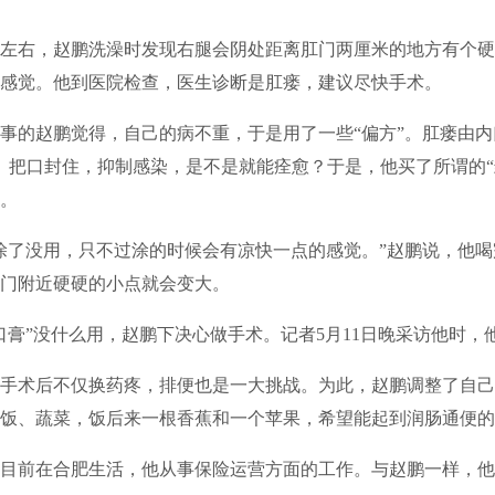
左右，赵鹏洗澡时发现右腿会阴处距离肛门两厘米的地方有个硬
感觉。他到医院检查，医生诊断是肛瘘，建议尽快手术。
的赵鹏觉得，自己的病不重，于是用了一些“偏方”。肛瘘由内
。把口封住，抑制感染，是不是就能痊愈？于是，他买了所谓的“
。
了没用，只不过涂的时候会有凉快一点的感觉。”赵鹏说，他喝
门附近硬硬的小点就会变大。
”没什么用，赵鹏下决心做手术。记者5月11日晚采访他时，
术后不仅换药疼，排便也是一大挑战。为此，赵鹏调整了自己
饭、蔬菜，饭后来一根香蕉和一个苹果，希望能起到润肠通便的
目前在合肥生活，他从事保险运营方面的工作。与赵鹏一样，他