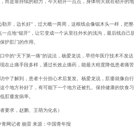
，而是靠持续的勒力，今天勒开一点点，身体明天就在勒开的地
勒开，边长好”，过大概一两周，这根线会像锯木头一样，把整
点一点地“锯开”，让它变成一个从里往外长的浅沟，最后线自己
保护肛门的作用。
中的“天下第一痛”的说法，杨爱龙说，早些年医疗技术不发达
现在止痛手段多样，通过长效止痛药，能最大程度降低患者痛苦
中了解到，患者十分担心术后复发。杨爱龙说，肛瘘就像自行
这个地方补好了，有可能下一个地方还被扎。保持健康的饮食习
低肛瘘发病率。
要求，赵鹏、王萌为化名）
网记者 杨雷 来源：中国青年报