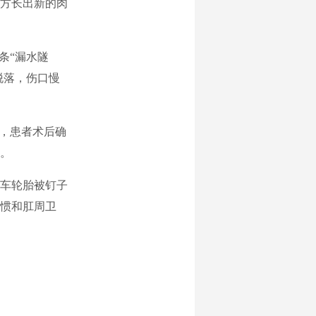
方长出新的肉
条“漏水隧
脱落，伤口慢
，患者术后确
。
车轮胎被钉子
惯和肛周卫