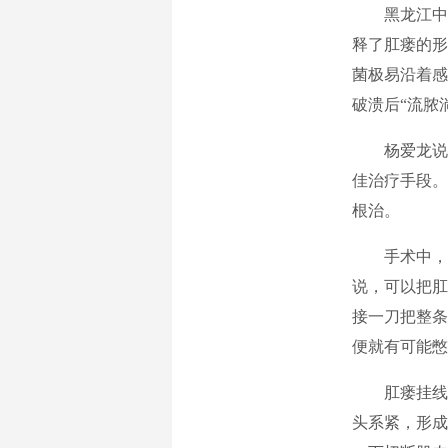
黑龙江中医
释了肛瘘的形
菌极易沿着感
破溃后“流脓
杨爱龙说，
佳治疗手段。
根治。
手术中，为
说，可以把肛
接一刀把整条
便就有可能憋
肛瘘挂线术
头系紧，形成