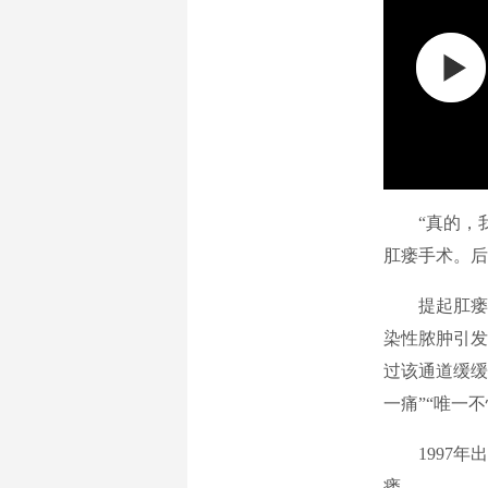
“真的，我疼
肛瘘手术。后
提起肛瘘，
染性脓肿引发
过该通道缓缓
一痛”“唯一
1997年出
瘘。