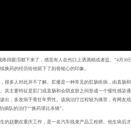
得眼泪都下来了，感觉有人在伤口上洒酒精或者盐。”4月30
续换药的经历给他留下了刻骨铭心的印象。
很多人对此并不了解。肛瘘是一种常见的肛肠疾病，由直肠和
。其主要特征是肛门或直肠和会阴皮肤之间形成一个慢性感染通
渗出，多发病于青壮年男性。该病治疗过程较为痛苦，有网友戏
不怕插队的治疗”“换药堪比杀猪”。
生的赵鹏在重庆工作，是一名汽车线束产品工程师。他生病后才