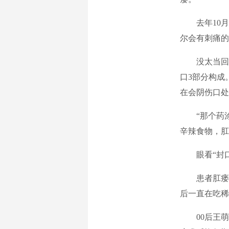
去年10月
尔会有刺痛的
没太当回事
口3部分构成
在会阴伤口处
“那个药涂
辛辣食物，肛
眼看“封口膏
患者肛瘘手
后一直在吃稀
00后王萌