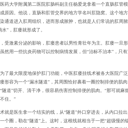
药大学附属第二医院肛肠科副主任杨爱龙拿着一个直肠肛管模
成原因。他说，直肠和肛管交界的地方学名叫肛隐窝。这个地方
染通道进入肛周组织，进而形成脓肿，也就是人们常说的肛周脓
淌水”，肛瘘就形成了。
受激素分泌的影响，肛瘘患者以男性青壮年为主。肛瘘一旦形
虽然用一些抗炎药物可以控制病情发展，但“治标不治本”，只
了最大限度地保护肛门功能，中医肛瘘挂线术被各大医院广泛
瘘形容为一个“漏水隧道”，其周围恰好裹着一圈控制排便的肌
“隧道”切开、清干净，很容易伤害控制排便的肌肉。“那可就麻
不住。”
就是医生拿一个结实的线，从“隧道”外口穿进去，从内口拉出
一个圈，勒在“隧道”上。这时，这根线就相当于一把“超级慢的