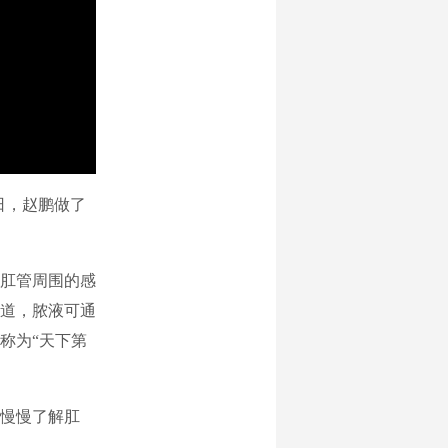
日，赵鹏做了
肛管周围的感
道，脓液可通
称为“天下第
慢慢了解肛