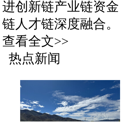
进创新链产业链资金
链人才链深度融合。
查看全文>>
近年来，央企的
热点新闻
规模实力和质量效益
明显提升。数据显
示，全国国资系统监
管企业资产总额从