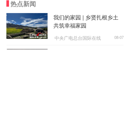
热点新闻
序）的情况。
我们的家园 | 乡贤扎根乡土
随后专案组又将另一名嫌疑人焦某抓获，现场
共筑幸福家园
起获了大量非法获取的公司、人员数据信息。据焦
某交代，自己以3000元的价格从喻某手中购来其编
中央广电总台国际在线
08-07
写的恶意程序，通过“撞库”非法获取大量公民个人
外国游客从观众变玩家
信息及公司账号数据，并在境外网站出售牟利。
目前，犯罪嫌疑人喻某、焦某因涉嫌破坏计算
中国新闻网
08-07
机信息系统罪被北京警方依法刑事拘留，案件正在
进一步办理中。
日本广岛民众举行游行 反对
政府危险行径
警方提示：如何防范“撞库”风险
央视新闻客户端
08-07
在刚才的这起案件中，提到了一个词：撞库。
那么“撞库”到底是什么意思？跟普通的网民又有什
立秋：太行椒红