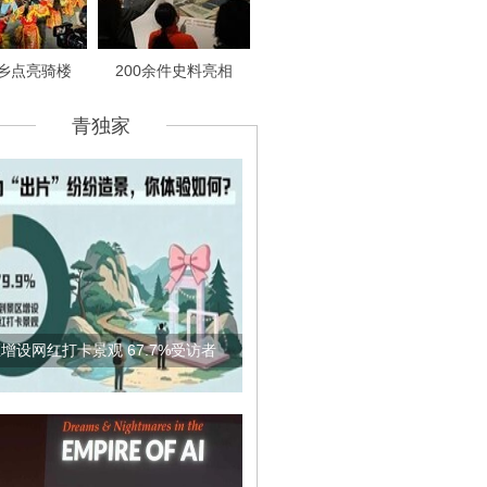
乡点亮骑楼
200余件史料亮相
青独家
增设网红打卡景观 67.7%受访者