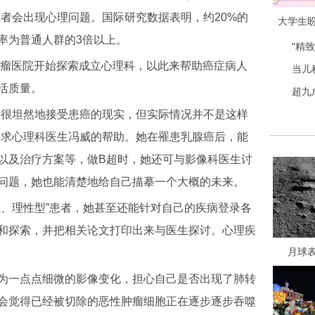
症患者会出现心理问题。国际研究数据表明，约20%的
大学生
率为普通人群的3倍以上。
"精
瘤医院开始探索成立心理科，以此来帮助癌症病人
当儿
活质量。
超九
很坦然地接受患癌的现实，但实际情况并不是这样
寻求心理科医生冯威的帮助。她在罹患乳腺癌后，能
以及治疗方案等，做B超时，她还可与影像科医生讨
问题，她也能清楚地给自己描摹一个大概的未来。
、理性型”患者，她甚至还能针对自己的疾病登录各
和探索，并把相关论文打印出来与医生探讨。心理疾
月球
一点点细微的影像变化，担心自己是否出现了肺转
会觉得已经被切除的恶性肿瘤细胞正在逐步逐步吞噬