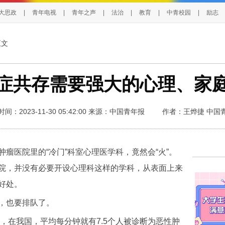
大思政
|
青年电视
|
青年之声
|
法治
|
教育
|
中青校园
|
励志
正文
症共存需要强大的心理、家
间：2023-11-30 05:42:00
来源：
中国青年报
作者：王烨捷
中国
医院里的“冷门”科室心理医学科，竟然会“火”。
院，并没有必要开设心理科这样的学科，从表面上来
好处。
，也要排队了。
，在我国，平均每分钟就有7.5个人被诊断为恶性肿