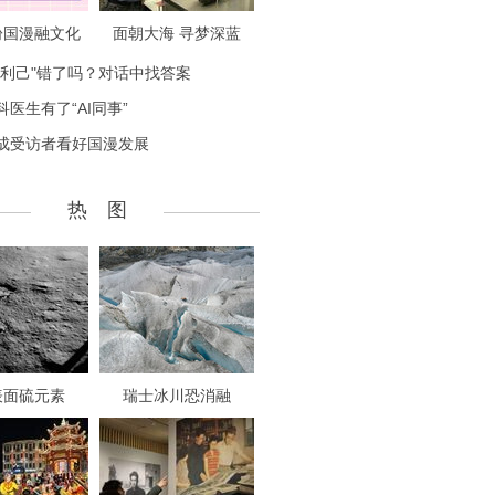
盼国漫融文化
面朝大海 寻梦深蓝
致利己"错了吗？对话中找答案
科医生有了“AI同事”
成受访者看好国漫发展
热 图
表面硫元素
瑞士冰川恐消融