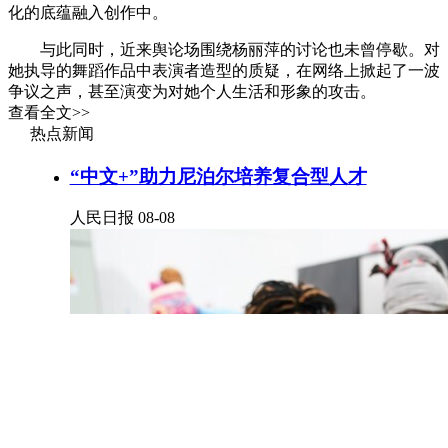
化的底蕴融入创作中。
与此同时，近来舆论场围绕杨丽萍的讨论也未曾停歇。对
她执导的舞蹈作品中表演者造型的质疑，在网络上掀起了一波
争议之声，甚至演变为对她个人生活和形象的攻击。
查看全文>>
日前，杨丽萍接受中青报·中青网记者专访。面对争议，
热点新闻
杨丽萍表现得很平静。“这很难，毕竟很多人没有看到事情的
真相，没有启动自己的智慧，只是人云亦云，被表象影响判
“中文+”助力尼泊尔培养复合型人才
断。从古到今都有以讹传讹的情况。”
人民日报
08-08
她笃定地说：“我觉得作为一个艺术家，要有更高的境
界。我们来到这个社会上，就是要面临所有的困难，拥有抵御
伤害的能力。”
杨丽萍坦言，长久以来她都非常珍惜自己的天赋。
“一个人来到这个世界上，你不知道你什么时候走。所以
我特别珍惜自己的天赋，上天给你能量天赋，你启动了它，你
要在这个世界上分享这个东西，这是你力所能及的事。”
于杨丽萍而言，人生开启跳舞这一选项是无比质朴的。