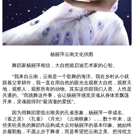
杨丽萍云南文化供图
舞蹈家杨丽萍相信，大自然能启迪艺术家的心智。
“我来自云南，云南是一个歌舞的海洋。我在乡村从小就
跟着父辈耕作，我一直在用自然的眼光去观察大自然，观察天
地，观察人，观察所有的动物。其实这些跟我们人类、人性是
共通的。”而跳舞这件事，会让杨丽萍感觉灵魂从身体里飘荡
开来，灵魂能得到“最清澈的爱抚”。
因为用舞蹈塑造出唯美的孔雀形象，杨丽萍一举成名。
《雀之灵》《孔雀》《月光》《云南映象》……数十年来，这
些美轮美奂的舞蹈作品构成大众对杨丽萍的基本印象。她始终
步履勤勉，不愿止步于舞者，而是希望把云南之美、把传统文