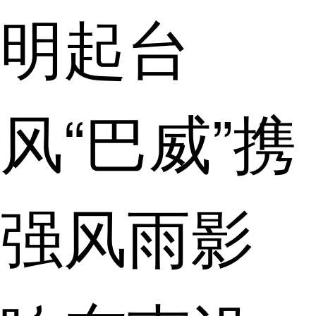
明起台
风“巴威”携
强风雨影