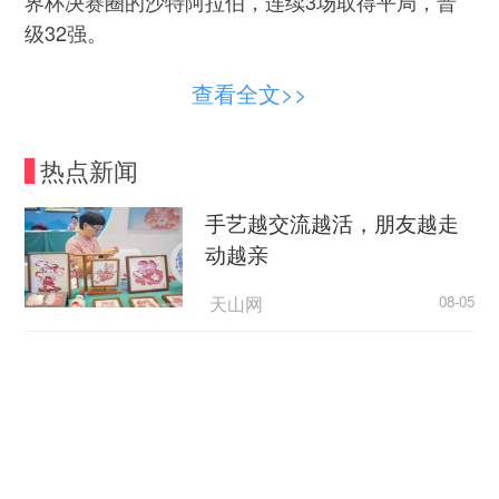
界杯决赛圈的沙特阿拉伯，连续3场取得平局，晋
级32强。
在刚刚结束的1/16决赛，佛得角迎战球星梅西
查看全文>>
领衔的阿根廷队，在90分钟里打成1∶1，把对手拖
进加时赛。加时赛中，他们甚至在阿根廷率先进球
热点新闻
后，再一次把比分扳平，最终2∶3惜败——直到比
赛的最后一刻，他们仍在顽强进攻。
手艺越交流越活，朋友越走
动越亲
此前，佛得角队守门员沃齐尼亚告诉一位巴西
记者，自己期待这场比赛。“说不定还能弄到梅西的
天山网
08-05
球衣。”他笑着说。就在这场比赛中，沃齐尼亚扑出
美国媒体人批评政府依据谎言制定关税政策
了梅西的单刀球，解说员都在感慨：“这比扑点球还
难！”
央视新闻
08-05
一些佛得角人甚至把世界杯赛场上的“胜利”称
西方Z世代为何开始“粉”中
为国家的“第二个独立日”。“这对于我们来说是一个
国？