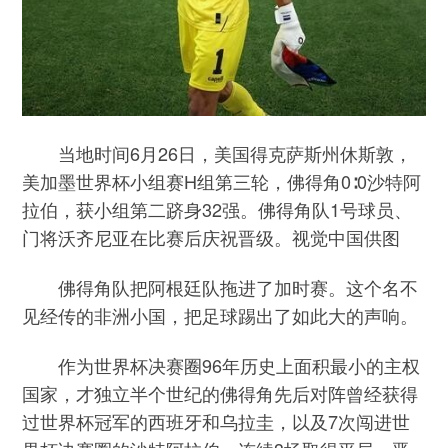
当地时间6月26日，美国得克萨斯州休斯敦，
美加墨世界杯小组赛H组第三轮，佛得角0∶0沙特阿
拉伯，获小组第二跻身32强。佛得角队1号球员、
门将沃齐尼亚在比赛后庆祝晋级。视觉中国供图
佛得角队把阿根廷队拖进了加时赛。这个名不
见经传的非洲小国，把足球踢出了如此大的声响。
作为世界杯决赛圈96年历史上面积最小的主权
国家，才独立半个世纪的佛得角先后对阵曾经获得
过世界杯冠军的西班牙和乌拉圭，以及7次闯进世