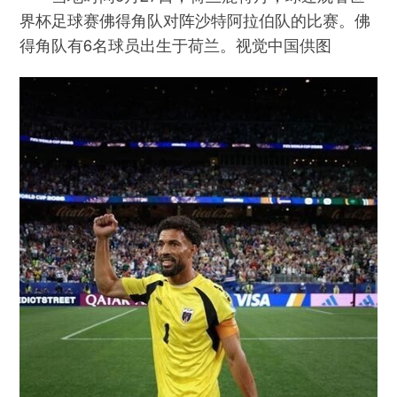
界杯足球赛佛得角队对阵沙特阿拉伯队的比赛。佛
得角队有6名球员出生于荷兰。视觉中国供图