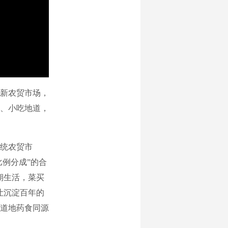
篆新农贸市场，
、小吃地道，
统农贸市
比例分成”的合
期生活，菜买
让沉淀百年的
南道地药食同源