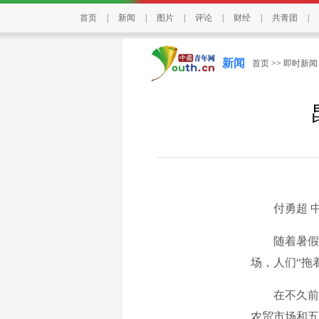
首页
|
新闻
|
图片
|
评论
|
财经
|
共青团
|
新闻
首页
>>
即时新闻
付勇超 中青
随着暑假的
场，人们“拖
在不久前闭
农贸市场和五