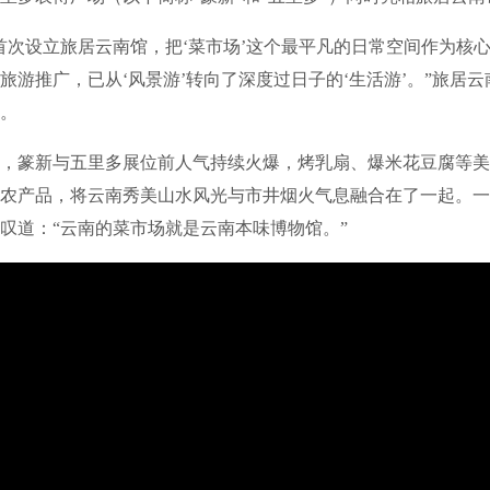
次设立旅居云南馆，把‘菜市场’这个最平凡的日常空间作为核
旅游推广，已从‘风景游’转向了深度过日子的‘生活游’。”旅居
。
篆新与五里多展位前人气持续火爆，烤乳扇、爆米花豆腐等美
农产品，将云南秀美山水风光与市井烟火气息融合在了一起。一
叹道：“云南的菜市场就是云南本味博物馆。”