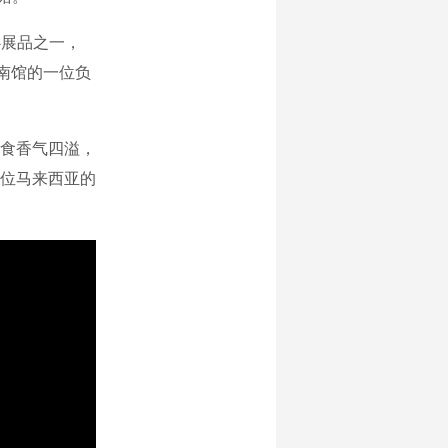
心展品之一，
云南馆的一位负
食香气四溢，
位马来西亚的