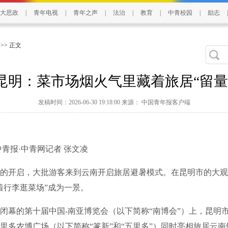
大思政
|
青年电视
|
青年之声
|
法治
|
教育
|
中青校园
|
励志
|
>> 正文
昆明：菜市场烟火气里藏着旅居“留量
发稿时间：2026-06-30 19:18:00 来源： 中国青年报客户端
报·中青网记者 张文凌
开启，大批游客来到云南开启旅居避暑模式。在昆明市的大观
着行李逛菜场”成为一景。
幕的第十届中国-南亚博览会（以下简称“南博会”）上，昆明
里多农博广场（以下简称“篆新”和“五里多”）同时亮相旅居云南