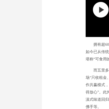
拥有超600
如今已从传统
堪称“可食用
而五里多则
场“只收租金
作共赢模式，
得放心”。此
滇式味道回归
佛手等。