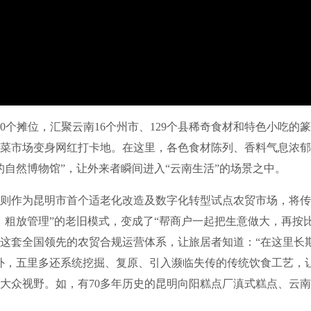
个摊位，汇聚云南16个州市、129个县稀奇食材和特色小吃的
菜市场变身网红打卡地。在这里，各色食材陈列、香料气息浓郁
的自然博物馆”，让外来者瞬间进入“云南生活”的场景之中。
作为昆明市首个适老化改造及数字化转型试点农贸市场，将传
、粗放管理”的老旧模式，变成了“帮商户一起把生意做大，再按
这套全国领先的农贸合规运营体系，让旅居者知道：“在这里长
外，五里多还系统挖掘、复原、引入濒临失传的传统饮食工艺，
大众视野。如，有70多年历史的昆明向阳糕点厂滇式糕点、云