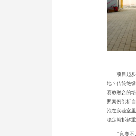
项目起步阶
地？传统绝缘
赛教融合的培
照案例剖析自
泡在实验室里
稳定就拆解重
“竞赛不只