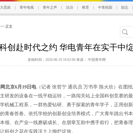
大思政
|
青年电视
|
青年之声
|
法治
|
教育
|
中青校园
|
励志
|
>> 正文
科创赴时代之约 华电青年在实干中
发稿时间：2026-06-19 18:02:00 来源： 中国青年网
网北京6月19日电
（记者 张哲宁 通讯员 万书亭 陈火欣）在图
主研发的设备在一线平稳运转，一路闯关站上全国科创竞赛的最
学机械工程系，一群热爱钻研、勇于探索的青年学子，正用创新
的青春答卷。依托学校的创新创业培养模式，广大青年跳出书本
本领、在产业一线磨砺成长、在朋辈互助中携手前行，把青春理
让科创之花在实践沃土上绚烂绽放。