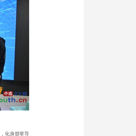
，化身朋辈导