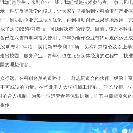
我们是学生，来到企业一线，我们就是技术参与者。”参与风电
示，科研反哺教学的模式，让大家早早接触到学科前沿与产业痛
理，到协助企业完成技术优化，再到推动创新成果落地应用，完
成了从“知识学习者”到“问题解决者”的转变。目前，该系本科
备已在六省市电网投入使用，每年为合作企业节约可观的运营成
发明专利 14 项、实用新型专利 11 项，另有8 篇核心及以上
走出校园、服务产业，青年们也在服务实体经济的过程中，找准
国的理想信念。
行远。在科创逐梦的道路上，一群志同道合的伙伴、经验丰富
不可或缺的力量。在华北电力大学机械工程系，“学长导师、学
同的育人机制，为每一位追梦青年保驾护航，而其中朋辈引领的
相传。