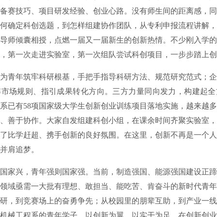
备赛技巧、项目研发经验、创业心路。没有师生间的距离感，同
何确定科创选题，到怎样组建协作团队，从专利申报流程讲解，
导师倾囊相授，点燃一届又一届新生的创新热情。不少刚入学的
，第一次走进实验室，第一次组队尝试科创项目，一步步踏上创
青年筑牢科研根基，手把手指导科研方法、规范研究范式；企
解市场规则、指引成果转化方向。三方力量同向发力，构建起全
系已有58项国家级大学生创新创业训练项目落地实施，越来越
、善于协作。大家自发组建科创小组，在课余时间齐聚实验室，
了比学赶超、携手创新的良好氛围。在这里，创新不再是一个人
并肩追梦。
家兴，青年强则国家强。当前，制造强国、能源强国建设正蹄
领域亟需一大批有理想、敢担当、能吃苦、肯奋斗的新时代青年
研，到竞赛场上的奋勇争先；从校园里的朋辈互助，到产业一线
机械工程系的青年学子，以创新为翼、以实干为足，在创新创业