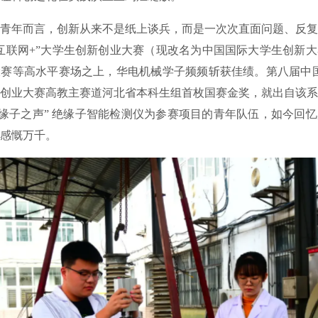
年而言，创新从来不是纸上谈兵，而是一次次直面问题、反复
互联网+”大学生创新创业大赛（现改名为中国国际大学生创新
赛等高水平赛场之上，华电机械学子频频斩获佳绩。第八届中国
新创业大赛高教主赛道河北省本科生组首枚国赛金奖，就出自该
“缘子之声” 绝缘子智能检测仪为参赛项目的青年队伍，如今回
感慨万千。