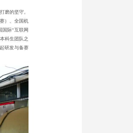
打磨的坚守。
大赛）、全国机
国际“互联网
系本科生团队之
忆起研发与备赛