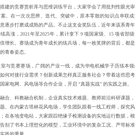
搭建的竞赛赏析库与思维训练平台，大家学会了用批判性眼光审
方案。在一次次思辨、迭代、突破中，原本零散的知识点串联成
意逐步打磨成成熟的产品。不止这支金奖队伍，近年来该系青年
高涨，2021年至2025年，累计拿下 9 项国家级、15 项省
倍增长。赛场成为青年成长的练兵场，每一枚奖牌的背后，都是
的青春姿态。
与竞赛赛场，广阔的产业一线，成为华电机械学子历练本领
如何对接行业需求？创新成果怎样真正服务社会？带着这些思考
国家电网、风电场等合作企业，开启 “真题实战” 的实践之旅。
合、科教融合机制，企业真实技术难题、教师前沿科研课题，
题。在内蒙古塔林花风电场，学生团队跟着一线工程师，探究风
；在各地变电站，大家跟踪绝缘子检测设备的实地运行数据，根
告别了书本上理想化的模型，工业环境中的复杂工况、严苛标准
实践的重量。