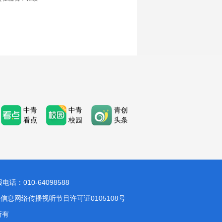
中青
中青
青创
看点
校园
头条
：010-64098588
信息网络传播视听节目许可证0105108号
所有