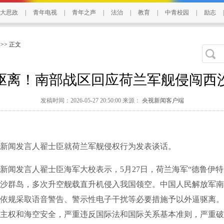
大思政
|
青年电视
|
青年之声
|
法治
|
教育
|
中青校园
|
励志
|
>> 正文
驱离！南部战区回应荷兰军舰侵闯西
发稿时间：2026-05-27 20:50:00 来源：
央视新闻客户端
闻发言人翟士臣就荷兰军舰侵权行为发表谈话。
发言人翟士臣海军大校表示，5月27日，荷兰海军“德鲁伊特
沙群岛，多次升空舰载直升机侵入我国领空。中国人民解放军南
依规采取语音警告、警示性电子干扰等必要措施予以外逼驱离。
主权和海空安全，严重违反国际法和国际关系基本准则，严重破