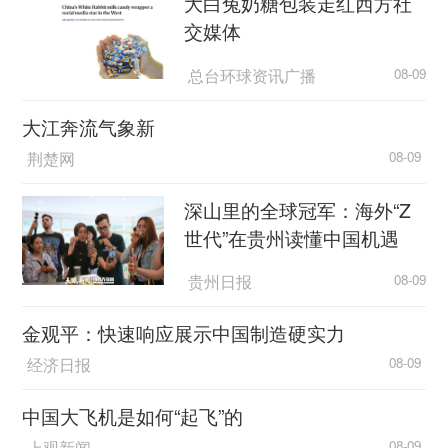
大白兔奶糖包装走红西方社
交媒体
总台环球资讯广播
08-09
大江奔流气象新
荆楚网
08-09
深山里的全球冠军：海外“Z
世代”在贵州读懂中国机遇
贵州日报
08-09
金观平：快速响应展示中国制造硬实力
经济日报
08-09
中国大飞机是如何“起飞”的
上观新闻
08-09