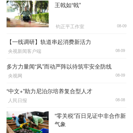
王戟如“戟”
钧正平工作室
08-09
【一线调研】轨道串起消费新活力
央视新闻客户端
08-09
多方力量闻“风”而动严阵以待筑牢安全防线
央视网
08-09
“中文+”助力尼泊尔培养复合型人才
人民日报
08-08
“零关税”百日见证中非合作新
气象