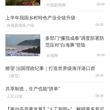
中国新闻网
08-08
上半年我国乡村特色产业全链升级
央视新闻客户端
08-08
多部门“攥指成拳”调度部署防
范应对“白海豚”登陆
央视网
08-08
瞭望·治国理政纪事｜打造世界级海洋港口群
《瞭望》
08-08
共享制造，生产也能“拼单”
人民日报
08-08
【推动高质量发展】“人工智能+”，解锁更多新可