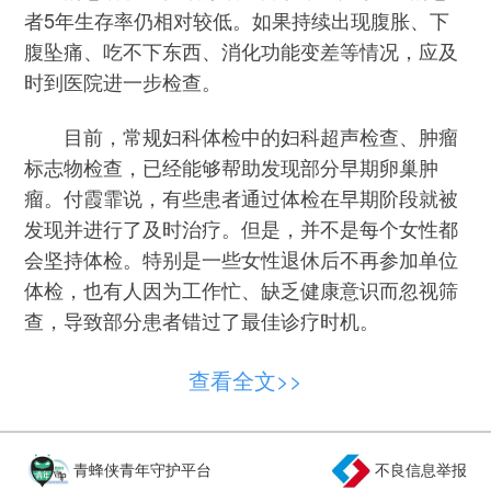
者5年生存率仍相对较低。如果持续出现腹胀、下
腹坠痛、吃不下东西、消化功能变差等情况，应及
时到医院进一步检查。
目前，常规妇科体检中的妇科超声检查、肿瘤
标志物检查，已经能够帮助发现部分早期卵巢肿
瘤。付霞霏说，有些患者通过体检在早期阶段就被
发现并进行了及时治疗。但是，并不是每个女性都
会坚持体检。特别是一些女性退休后不再参加单位
体检，也有人因为工作忙、缺乏健康意识而忽视筛
查，导致部分患者错过了最佳诊疗时机。
卵巢癌高发年龄主要集中在40岁至60岁，但并
查看全文>>
不意味着年轻女性不会患病。“对于年轻患者而言，
生育力保护越来越受到关注。”付霞霏表示，是否保
留生育功能，需要妇科、肿瘤科、生殖医学等多学
青蜂侠青年守护平台
不良信息举报