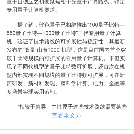
量子自创立之初便聚焦相干光量子计算路线，锚定
专用量子计算机赛道。
据了解，玻色量子已相继推出“100量子比特—
550量子比特—1000量子比特”三代专用量子计算
机，验证了技术路线的可扩展性与稳定性。其最新
发布的“驭量·山海1000”机型，这是目前国内首个突
破千比特规模的可扩展的专用量子计算机。不但实
现了不同代机型的量子比特数可扩展，还首次在机
型内部实现不同规模的量子比特数可扩展，可在新
药研发、新材料发现、脑科学计算、电力、金融等
多场景实现实用落地。
“相较于超导、中性原子这些技术路线需要某些
查看全文>>
极端的环境条件，相干光量子计算以光量子为载
体，具备室温运行、抗干扰性强、相干时间长等天
然优势。控制成本低，错误率也不高。”马寅详解