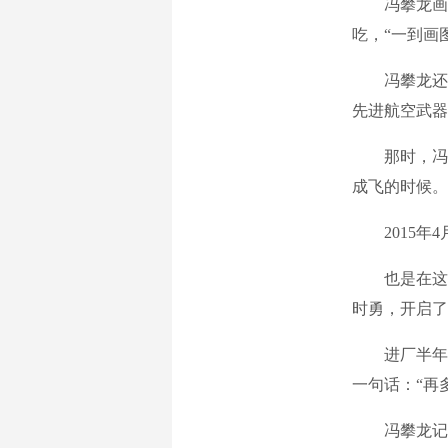
冯攀龙画图
吃，“一到画
冯攀龙还是学
先进航空武器
那时，冯攀
成飞的时候。
2015年4
也是在这里
时勇，开启了
进厂半年后
一句话：“再
冯攀龙记在