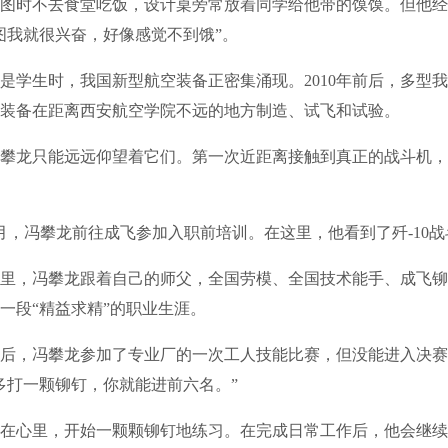
时不去食堂吃饭，设计桌旁常放着同学给他带的馍馍。但他经
图我就很兴奋，好像感觉不到饿”。
生时，我国新型航空装备正密集涌现。2010年前后，多型我
装备在距离西安航空学院不远的地方制造、试飞和试验。
龙只能远远仰望着它们。第一次近距离接触到真正的战斗机，
月，冯攀龙前往成飞参加入职前培训。在这里，他看到了歼-10战
，冯攀龙跟着自己的师父，全国劳模、全国技术能手、成飞铆
一段“精益求精”的职业生涯。
，冯攀龙参加了专业厂的一次工人技能比赛，但没能进入决赛
多打一颗铆钉，你就能进前六名。”
心里，开始一颗颗铆钉地练习。在完成日常工作后，他会继续