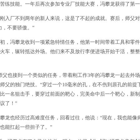
苦练技能。一年后再次参加专业厂技能大赛，冯攀龙获得了第一
入厂不到两年的新人来说，这是了不起的成就。赛后，师父对
力，不要骄傲。”
初，冯攀龙收到一项紧急特情任务，他第一时间带着工具和零件
火车，辗转抵达外场。他们来不及放行李便进场开始干活，整整
父也接到一个类似的任务，带着刚工作3年的冯攀龙一起去外场
师父的独门绝技。“穿过一个10毫米的孔，在不伤到原孔的前提
比一名狙击手，要穿过前面的靶心，完美命中后一个靶心，新制
议了！”
龙也经历过高难度任务，回看过往，他说：“现在，我也能像
也能扛起一些担子了。”