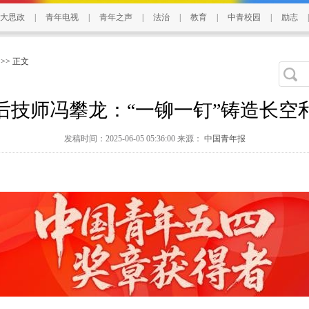
大思政
|
青年电视
|
青年之声
|
法治
|
教育
|
中青校园
|
励志
|
>> 正文
0后技师冯攀龙：“一铆一钉”铸造长空
发稿时间：2025-06-05 05:36:00 来源：
中国青年报