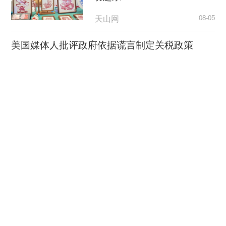
天山网
08-05
美国媒体人批评政府依据谎言制定关税政策
央视新闻
08-05
西方Z世代为何开始“粉”中
国？
CCTV4
08-05
防灾减灾工作做在前 守住安全底线
央视网
08-05
活力中国调研行|巢湖畔崛
起“新能源汽车之城”
新华社客户端
08-05