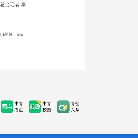
总台记者 李
责任编辑：任洁
中青
中青
青创
看点
校园
头条