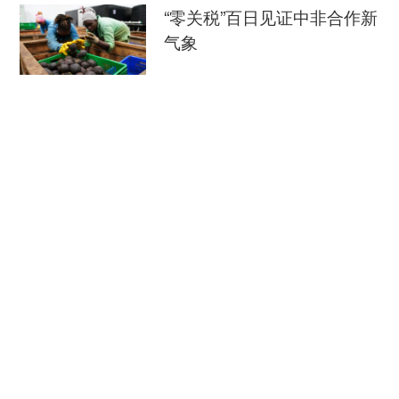
大。
“零关税”百日见证中非合作新
气象
我们是新时代的地导兵，更是祖国的青春之
盾。以分秒不怠的坚守，凝聚全域联合的战力，筑
新华社
08-08
起万里空天的坚强屏障，这样的青春，光荣、无
外媒：外贸强劲增长凸显中
悔！
国经济韧性
（作者为空军95685部队排长，本文选编自邮
总台环球资讯广播
08-08
箱投稿）
消费新图景｜跨界融合拉长
夏日经济消费链条
新华社
08-08
瞭望·治国理政纪事｜打造世界级海洋港口群
《瞭望》
08-08