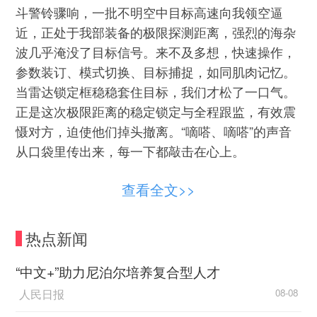
斗警铃骤响，一批不明空中目标高速向我领空逼
近，正处于我部装备的极限探测距离，强烈的海杂
波几乎淹没了目标信号。来不及多想，快速操作，
参数装订、模式切换、目标捕捉，如同肌肉记忆。
当雷达锁定框稳稳套住目标，我们才松了一口气。
正是这次极限距离的稳定锁定与全程跟监，有效震
慑对方，迫使他们掉头撤离。“嘀嗒、嘀嗒”的声音
从口袋里传出来，每一下都敲击在心上。
平时用功，战时主动。当年，在没有先进装备
查看全文>>
的年代，前辈们手握机械计时器拼出了赫赫战功。
从机械雷达到相控阵雷达，从固定阵地到全域部
热点新闻
署，如今，我们的装备早已更新换代，武器性能、
机动能力都发生了质的变化。现在不仅是“全营一杆
“中文+”助力尼泊尔培养复合型人才
枪”，还是“体系一张网”。从单装操作的毫厘不差，
人民日报
08-08
到体系协同的无缝衔接，分秒必争的意义更加重