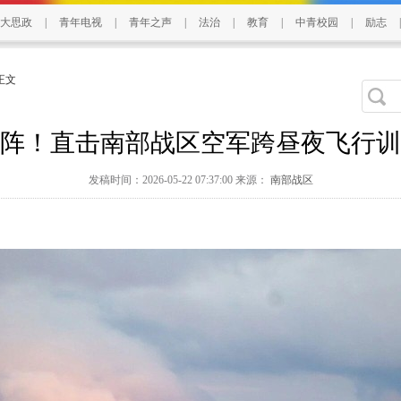
大思政
|
青年电视
|
青年之声
|
法治
|
教育
|
中青校园
|
励志
|
 正文
阵！直击南部战区空军跨昼夜飞行训
发稿时间：2026-05-22 07:37:00 来源：
南部战区