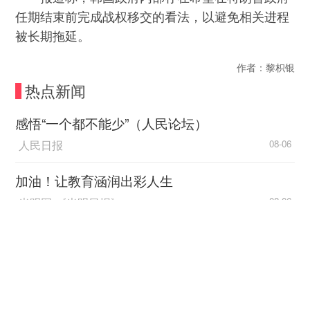
任期结束前完成战权移交的看法，以避免相关进程
被长期拖延。
作者：黎枳银
热点新闻
感悟“一个都不能少”（人民论坛）
人民日报
08-06
加油！让教育涵润出彩人生
光明网-《光明日报》
08-06
促进区域协调发展 不断追求“人民的幸福”
中国经济网
08-06
中国海油中长期FOB（二期）项目一号船“绿能