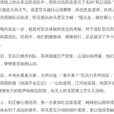
上的众多边防连队中，契恰尔边防连是出了名的“风口连队”，
0天都是大风天气。巡逻官兵越往山顶攀爬，风也愈发凛冽，吹得
关跟随队伍前进，听见领头的马贵宝大喊：“慢点走，稳住重心！
向前走一步，都是对官兵体能和意志的考验。对于连队官兵而
风霜洗礼。狂风中，他们躬腰俯身、艰难前行，足足跋涉了半小
。
，官兵们整齐列队，高举国旗庄严宣誓。山顶狂风呼啸，他们
，铮铮誓言响彻山谷。
牛伟任看着大家，大声问道：“累不累？”官兵们齐声回应：“
高唱歌曲《祖国不会忘记》：“山知道我，江河知道我。祖国不
铿锵有力的歌声响彻边防线，在无人的戈壁滩上空久久回响。
，刘正敏心潮澎湃。第一次参加红达坂巡逻，崎岖的山路和凛
体会到了戍边的艰辛。而马贵宝介绍的细叶鸢尾，更让他深受触