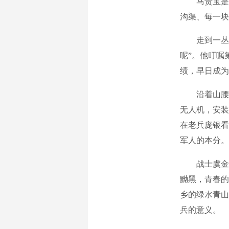
马贵宝是连
沟渠、每一块
走到一丛细
呢”。他叮嘱
绩，早日成为
沿着山腰徒
无人机，安装
在老兵庞银看
军人的本分。
战士虞金财
黝黑，青春的
乡的绿水青山
兵的意义。