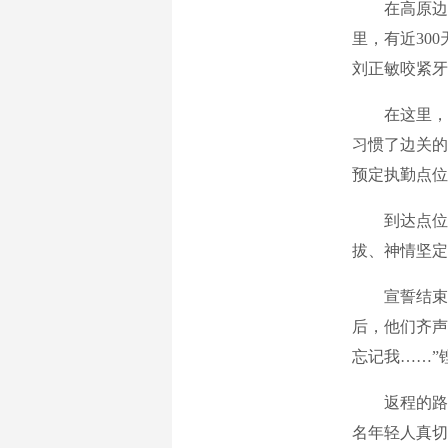
在高原边境线
里，有近30
刘正敏咬紧牙
在这里，每
习惯了边关的
预定执勤点位
到达点位后
拔、神情坚定
宣誓结束后，
后，他们齐声
忘记我……”
返程的路上
名年轻人真切