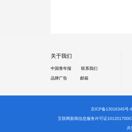
关于我们
中国青年报
联系我们
品牌广告
邮箱
京ICP备13016345号-
互联网新闻信息服务许可证1012017000
共