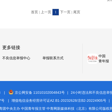
首页 | 上一页
1
下一页 | 尾页
更多链接
中国
不良信息举报中心
举报联系方式
青年报
8
|
京公网安备 11010102004843号
|
24小时违法和不良信息举报电话
7号
|
增值电信业务经营许可证A2.B1-20232628/京B2-20224905号
|
青团中央主办 中国青年报主管 中青网新媒体科技（北京）有限公司版权