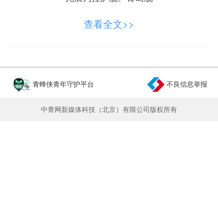
漯河舰等多艘舰艇实施补给
查看全文>>
全方位检验舰艇远洋综合保障能力
和协同作战水平
青蜂侠青年守护平台
不良信息举报
锤炼官兵实战化保障硬功
中青网新媒体科技（北京）有限公司版权所有