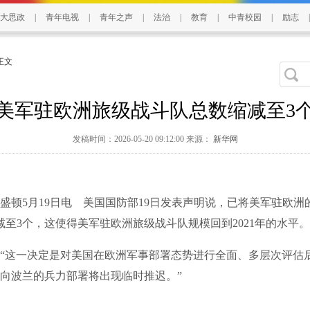
大思政
|
青年电视
|
青年之声
|
法治
|
教育
|
中青校园
|
励志
|
 正文
美军驻欧洲旅级战斗队总数缩减至3
发稿时间：2026-05-20 09:12:00 来源：
新华网
5月19日电 美国国防部19日发表声明说，已将美军驻欧洲
减至3个，这使得美军驻欧洲旅级战斗队规模回到2021年的水平。
这一决定是对美国在欧洲军事部署态势进行全面、多层次评估
向波兰的兵力部署将出现临时推迟。”