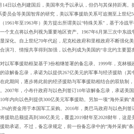
月14日以色列建国后，美国率先予以承认，但仍与其保持距离。
系委员会等美国智库的研究，美以军事援助关系可追溯至上世纪5
（1961年至1963年）美方提出所谓美以“特殊关系”，基于冷战
一个支点将以色列视为重要地区资产。1967年6月第三次中东战
显深化。自上世纪70年代起，尼克松政府和里根政府不断强化
合演习、情报共享得到加强，以色列成为美国的“非北约主要盟友
军事援助框架基于3份相继签署的备忘录。1999年，克林顿
年的谅解备忘录，承诺为以提供267亿美元的军事与经济援助（其中
在此期间，逐步将此前的经济援助与军事援助相结合的双轨制，
。2007年，小布什政府与以色列签订10年谅解备忘录，承诺美国将
年的10年内向以色列提供300亿美元军事援助。另加一项“海外采购
6.3%的资金用于本国军工采购。2016年，奥巴马政府与以色列签
将援助总额提高到380亿美元，覆盖2019财年至2028财年，这
援助承诺。不过，备忘录规定，前一份备忘录中的“海外采购”条款