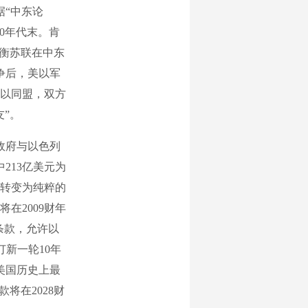
据“中东论
0年代末。肯
平衡苏联在中东
争后，美以军
美以同盟，双方
”。
政府与以色列
213亿美元为
转变为纯粹的
在2009财年
”条款，允许以
订新一轮10年
是美国历史上最
将在2028财