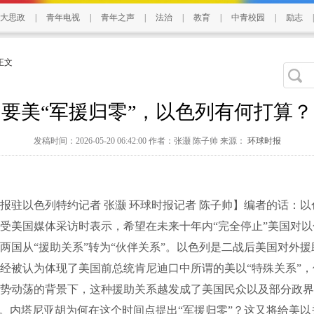
大思政
|
青年电视
|
青年之声
|
法治
|
教育
|
中青校园
|
励志
|
 正文
要美“军援归零”，以色列有何打算？
发稿时间：2026-05-20 06:42:00 作者：张灏 陈子帅 来源：
环球时报
以色列特约记者 张灏 环球时报记者 陈子帅】编者的话：以
受美国媒体采访时表示，希望在未来十年内“完全停止”美国对
两国从“援助关系”转为“伙伴关系”。以色列是二战后美国对外
经被认为体现了美国前总统肯尼迪口中所谓的美以“特殊关系”
势动荡的背景下，这种援助关系越发成了美国民众以及部分政界
”。内塔尼亚胡为何在这个时间点提出“军援归零”？这又将给美