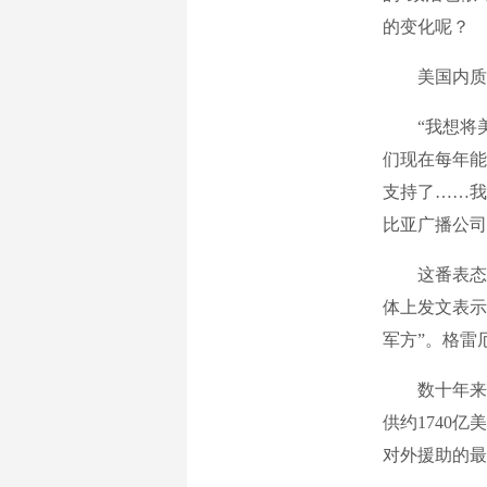
的变化呢？
美国内质疑
“我想将美
们现在每年能
支持了……我
比亚广播公司
这番表态得
体上发文表示
军方”。格雷
数十年来，
供约1740
对外援助的最