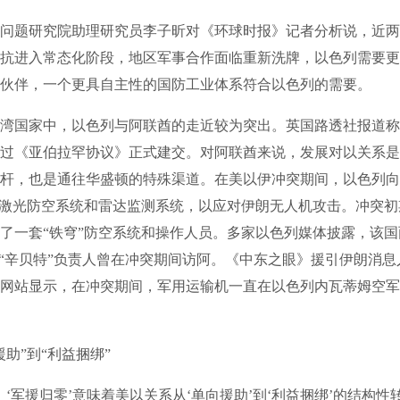
题研究院助理研究员李子昕对《环球时报》记者分析说，近两
抗进入常态化阶段，地区军事合作面临重新洗牌，以色列需要更
伙伴，一个更具自主性的国防工业体系符合以色列的需要。
国家中，以色列与阿联酋的走近较为突出。英国路透社报道称
年通过《亚伯拉罕协议》正式建交。对阿联酋来说，发展对以关系
杆，也是通往华盛顿的特殊渠道。在美以伊冲突期间，以色列向
”激光防空系统和雷达监测系统，以应对伊朗无人机攻击。冲突
了一套“铁穹”防空系统和操作人员。多家以色列媒体披露，该
和“辛贝特”负责人曾在冲突期间访阿。《中东之眼》援引伊朗消
网站显示，在冲突期间，军用运输机一直在以色列内瓦蒂姆空军
”到“利益捆绑”
军援归零’意味着美以关系从‘单向援助’到‘利益捆绑’的结构性