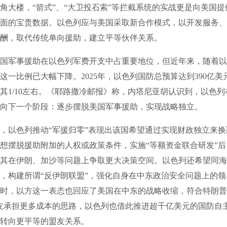
角大楼，“箭式”、“大卫投石索”等拦截系统的实战更是向美国
面的宝贵数据。以色列应与美国采取新合作模式，以开发服务、
酬，取代传统单向援助，建立平等伙伴关系。
军事援助在以色列军费开支中占重要地位，但近年来，随着以
这一比例已大幅下降。2025年，以色列国防总预算达到390亿美
其1/10左右。《耶路撒冷邮报》称，内塔尼亚胡认识到，以色
向下一个阶段：逐步摆脱美国军事援助，实现战略独立。
以色列推动“军援归零”表现出该国希望通过实现财政独立来换
想摆脱援助附加的人权或政策条件，实施“等额资金联合研发”
其在伊朗、加沙等问题上争取更大决策空间。以色列还希望同海
，构建所谓“反伊朗联盟”，强化自身在中东政治安全问题上的
时，以方这一表态也回应了美国在中东的战略收缩，符合特朗普
友承担更多成本的思路，以色列也借此推进超千亿美元的国防自
转向更平等的盟友关系。