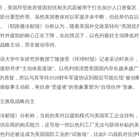
月，美国拜登政府曾因担忧相关武器被用于打击加沙人口密集区
部分重型炸弹。虽然美国整体对以军援并未中断，但此举仍在以
。《耶路撒冷邮报》分析认为，随着美国外交政策转向“美国优
对外援助的耐心正在下降，在此情况下，以色列最好主动降低对
战略主动，而非被动等待。
大学中东研究所教授丁隆接受《环球时报》记者采访时表示，
援助寻求“主动体面退场”。以色列很清楚美国国内存在越来越
”的质疑，所以与其等待2028财年军援协议到期后可能出现“被动
握叙事主动权，将自身“受援者”的形象重塑为“自强伙伴”形象。
换取战略自主
邮报》分析称，当前的美对以援助模式与美国军工企业挂钩，
供应商的购买能力，还导致一些以色列工厂无法与获得补贴的美
色列还被迫成为美国国防工业的“试验场”，比如F-35战机对抗