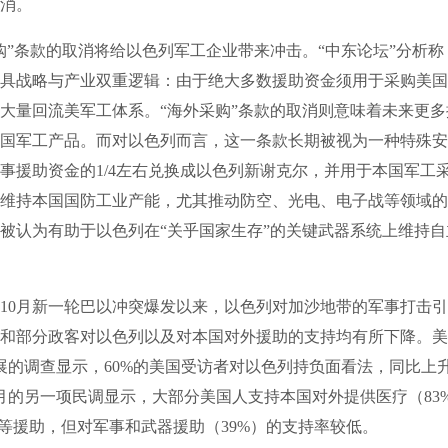
消。
条款的取消将给以色列军工企业带来冲击。“中东论坛”分析称
具战略与产业双重逻辑：由于绝大多数援助资金须用于采购美国
大量回流美军工体系。“海外采购”条款的取消则意味着未来更
国军工产品。而对以色列而言，这一条款长期被视为一种特殊安
事援助资金的1/4左右兑换成以色列新谢克尔，并用于本国军工
维持本国国防工业产能，尤其推动防空、光电、电子战等领域的
被认为有助于以色列在“关乎国家生存”的关键武器系统上维持
10月新一轮巴以冲突爆发以来，以色列对加沙地带的军事打击
和部分政客对以色列以及对本国对外援助的支持均有所下降。美
展的调查显示，60%的美国受访者对以色列持负面看法，同比上
月的另一项民调显示，大部分美国人支持本国对外提供医疗（83
）等援助，但对军事和武器援助（39%）的支持率较低。