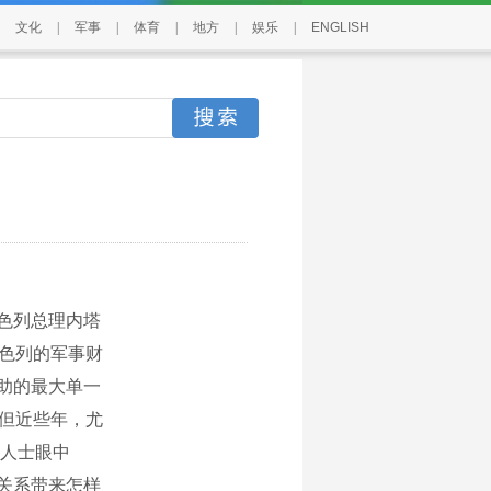
文化
|
军事
|
体育
|
地方
|
娱乐
|
ENGLISH
色列总理内塔
以色列的军事财
援助的最大单一
，但近些年，尤
人士眼中
以关系带来怎样