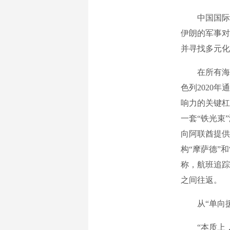
中国国际问
伊朗的军事对
并寻找多元化
在所有海湾
色列2020
响力的关键杠
一套“铁光束
向阿联酋提供
构“摩萨德”
称，航班追踪
之间往返。
从“单向援助
“本质上，‘