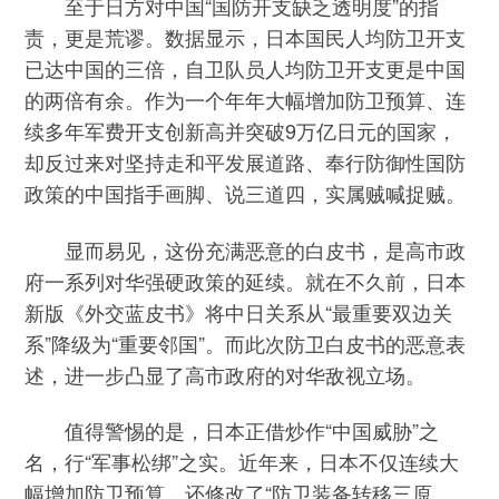
至于日方对中国“国防开支缺乏透明度”的指
责，更是荒谬。数据显示，日本国民人均防卫开支
已达中国的三倍，自卫队员人均防卫开支更是中国
的两倍有余。作为一个年年大幅增加防卫预算、连
续多年军费开支创新高并突破9万亿日元的国家，
却反过来对坚持走和平发展道路、奉行防御性国防
政策的中国指手画脚、说三道四，实属贼喊捉贼。
显而易见，这份充满恶意的白皮书，是高市政
府一系列对华强硬政策的延续。就在不久前，日本
新版《外交蓝皮书》将中日关系从“最重要双边关
系”降级为“重要邻国”。而此次防卫白皮书的恶意表
述，进一步凸显了高市政府的对华敌视立场。
值得警惕的是，日本正借炒作“中国威胁”之
名，行“军事松绑”之实。近年来，日本不仅连续大
幅增加防卫预算，还修改了“防卫装备转移三原