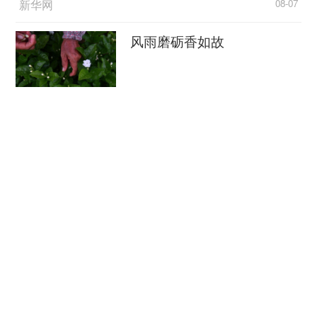
新华网
08-07
京市民在日本首相官邸前举行集会，抗议高市政权
加速推进扩军修宪等危险动向。这恰恰说明，日本
风雨磨砺香如故
国内爱好和平力量的鲜明立场，也印证了日本政府
扩军备武的图谋不得人心。
新华网
08-07
一个重新武装的日本，正在成为亚太“火药
从红山玉器，看五千年前的中式审美
桶”。80年前，世界正义的力量已经给了日本军国
主义致命的一击。今天，日本军国主义残余不识时
新华网客户端
08-07
务，企图重温旧梦，无异于螳臂当车、自不量力。
联播一瞬丨立秋：夏犹未尽 秋意初临
面对
“新型军国主义”不断龇出的邪恶獠牙，所有爱
央视新闻客户端
08-07
好和平的国家和人民都会予以坚决反对，绝不让历
史的悲剧重演。
“十五五”开局之年传统产业转
型焕新一线观察
新华社
08-07