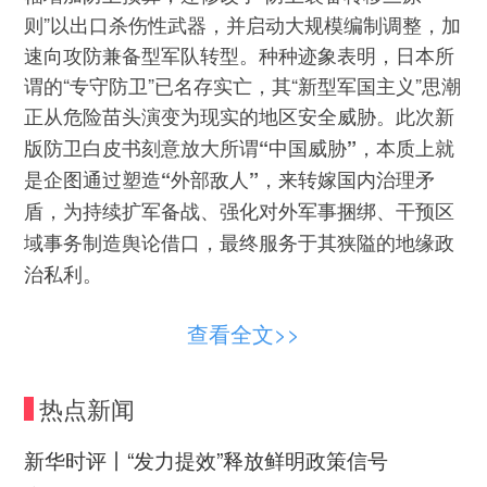
则”以出口杀伤性武器，并启动大规模编制调整，加
速向攻防兼备型军队转型。种种迹象表明，日本所
谓的“专守防卫”已名存实亡，其“新型军国主义”思潮
正从危险苗头演变为现实的地区安全威胁。
此次新
版防卫白皮书刻意放大所谓
“中国
威胁
”，
本质上就
是
企图通过塑造
“外部敌人”，
来
转嫁国内治理矛
盾，为持续扩军备战、强化对外军事捆绑、干预区
域事务制造舆论借口，
最终
服务于其狭隘的地缘政
治私利。
可以肯定的是，日本罔顾事实、反复炒作虚
查看全文>>
假“中国威胁论”，堆砌对立话术、制造安全焦虑，
终究是徒劳无功。这种谎言既误导不了国际社会认
热点新闻
知，也掩盖不了其自身扩军备战的真实野心，更撼
动不了中国坚定维护国家主权、安全、发展利益的
新华时评丨“发力提效”释放鲜明政策信号
坚定决心。就在这份白皮书草案曝光当日，一些东