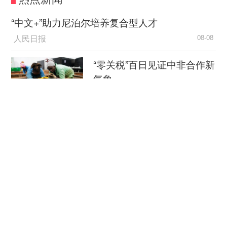
“中文+”助力尼泊尔培养复合型人才
肖宁认为，来自华盛顿州惠德比岛第129电子
人民日报
08-08
攻击中队的咆哮者战机飞行员，不应该被安排做这
种惊险的密集编队飞行表演。
“零关税”百日见证中非合作新
气象
肖宁：EA-18G电子战飞机机体尺寸大，是双
新华社
08-08
座型，升级后的F/A-18E/F翼展、整体机体都比早
期F/A-18A/B型更大，动作灵敏度和响应速度会受
外媒：外贸强劲增长凸显中
影响。一旦操控或配合出现失误，很容易发生空中
国经济韧性
相撞事故。从这次演练来看，在表演配合上确实存
在隐患。首先，两名飞行员对现场表演动作、特技
总台环球资讯广播
08-08
编排没有充分理解和默契配合。其次，VAQ-129中
队本身还要承担作战任务，从作战任务切换到演示
消费新图景｜跨界融合拉长
特技任务，如果没有长期熟练的肌肉记忆式训练，
夏日经济消费链条
在高要求、高度紧张的公开演示任务中，问题就会
新华社
08-08